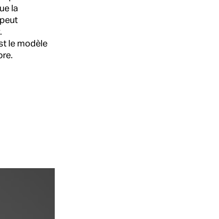
ue la
 peut
.
est le modèle
ore.