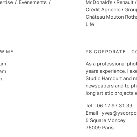
ertise
/
Événements
/
McDonald’s / Renault /
Crédit Agricole / Grou
Château Mouton Rothsc
Life
W ME
YS CORPORATE - 
ram
As a professional pho
years experience, I ex
ram
Studio Harcourt and my
n
newspapers and to phot
long artistic projects 
Tel. : 06 17 97 31 39
Email :
yves@yscorpo
5 Square Moncey
75009 Paris