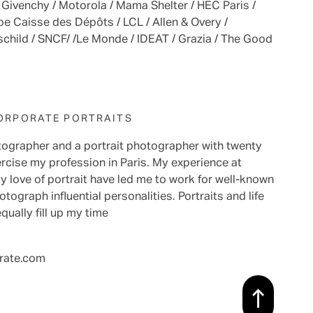
 Givenchy / Motorola / Mama Shelter / HEC Paris /
pe Caisse des Dépôts / LCL / Allen & Overy /
hild / SNCF/ /Le Monde / IDEAT / Grazia / The Good
CORPORATE PORTRAITS
tographer and a portrait photographer with twenty
ercise my profession in Paris. My experience at
 love of portrait have led me to work for well-known
ograph influential personalities. Portraits and life
equally fill up my time
rate.com