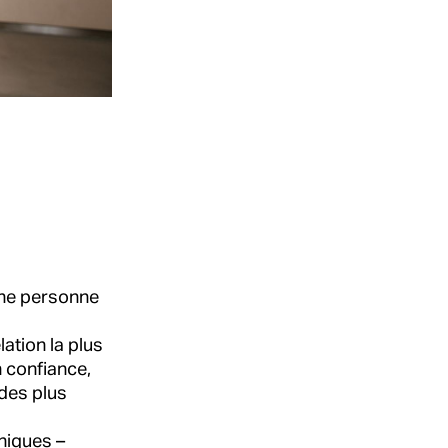
une personne
lation la plus
n confiance,
udes plus
niques –