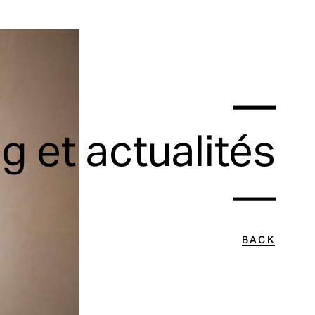
—
g et actualités
—
BACK