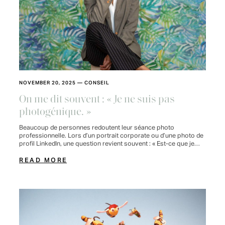
NOVEMBER 20, 2025
—
CONSEIL
On me dit souvent : « Je ne suis pas
photogénique. »
Beaucoup de personnes redoutent leur séance photo
professionnelle. Lors d’un portrait corporate ou d’une photo de
profil LinkedIn, une question revient souvent : « Est-ce que je
suis photogénique ? » Derrière cette interrogation se cache
rarement une curiosité technique. C’est souvent une crainte :
READ MORE
celle de ne pas renvoyer la bonne image. Pourtant, après […]