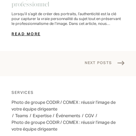
professionnel
Lorsqu’il s’agit de créer des portraits, l’authenticité est la clé
pour capturer la vraie personnalité du sujet tout en préservant
le professionnalisme de l’image. Dans cet article, nous
explorerons des conseils pratiques pour établir une connexion
sincère avec le sujet, l’utilisation astucieuse de l’éclairage, le
READ MORE
choix du décor et de l’environnement, la direction artistique, et
[…]
NEXT POSTS
SERVICES
Photo de groupe CODIR / COMEX : réussir l’image de
votre équipe dirigeante
/
Teams
/
Expertise
/
Événements
/
CGV
/
Photo de groupe CODIR / COMEX : réussir l’image de
votre équipe dirigeante