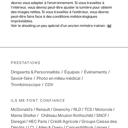
devrez vous adapter à l’environnement. Si vous travaillez à
l’intérieur, vous devrez peut-être ajuster la lumière pour obtenir
des images nettes. Si vous travaillez à l’extérieur, vous devrez
peut-être faire face à des conditions météorologiques
imprévisibles.
Voir le shooting un peu spécial d’un ancien ministre irakien :
ici
PRESTATIONS
Dirigeants & Personnalités
/
Équipes
/
Événements
/
Savoir-faire
/
Photo en milieu médical
/
Trombinoscope
/
CGV
ILS ME FONT CONFIANCE
McDonald’s / Renault / Givenchy / RLD / TCS / Motorola /
Mama Shelter / Château Mouton Rothschild / SNCF /
Daregal / HEC Paris / Crédit Agricole / Groupe Caisse des
Dépôts / LCL / Allen & Overy / Cancer@Work / mgen /