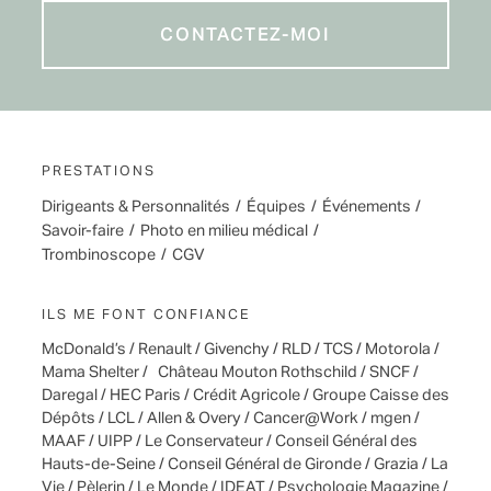
CONTACTEZ-MOI
CONTACTEZ-MOI
PRESTATIONS
Dirigeants & Personnalités
/
Équipes
/
Événements
/
Savoir-faire
/
Photo en milieu médical
/
Trombinoscope
/
CGV
ILS ME FONT CONFIANCE
McDonald’s / Renault / Givenchy / RLD / TCS / Motorola /
Mama Shelter / Château Mouton Rothschild / SNCF /
Daregal / HEC Paris / Crédit Agricole / Groupe Caisse des
Dépôts / LCL / Allen & Overy / Cancer@Work / mgen /
MAAF / UIPP / Le Conservateur / Conseil Général des
Hauts-de-Seine / Conseil Général de Gironde / Grazia / La
Vie / Pèlerin / Le Monde / IDEAT / Psychologie Magazine /