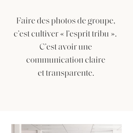
Faire
des
photos
de
groupe,
c’est
cultiver
«
l’esprit
tribu
».
C’est
avoir
une
communication
claire
et
transparente.