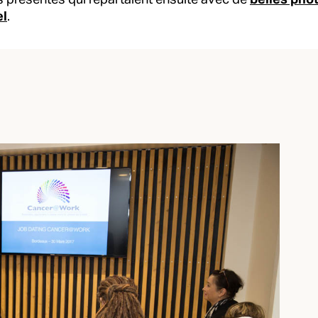
 présentes qui repartaient ensuite avec de
belles phot
el
.