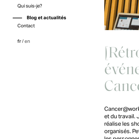
Qui suis-je?
Blog et actualités
Contact
fr
/
en
[Rétr
évén
Canc
​Cancer@work 
et du travail
réalise les s
organisés. Pet