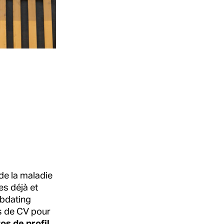
de la maladie
es déjà et
obdating
os de CV pour