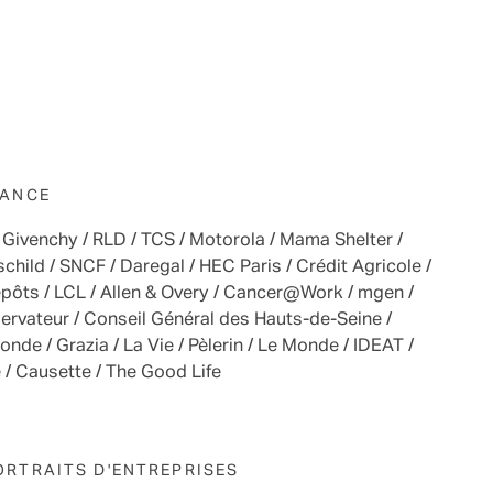
IANCE
/ Givenchy / RLD / TCS / Motorola / Mama Shelter /
ild / SNCF / Daregal / HEC Paris / Crédit Agricole /
ôts / LCL / Allen & Overy / Cancer@Work / mgen /
ervateur / Conseil Général des Hauts-de-Seine /
nde / Grazia / La Vie / Pèlerin / Le Monde / IDEAT /
/ Causette / The Good Life
ORTRAITS D'ENTREPRISES