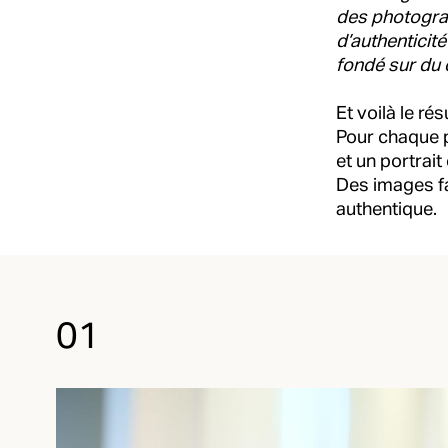
des photograp
d’authenticit
fondé sur du 
Et voilà le rés
Pour chaque p
et un portrait
Des images fa
authentique.
01