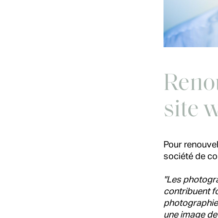
Renou
site 
Pour renouvele
société de con
"Les photogra
contribuent f
photographies 
une image de 