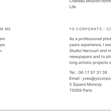
Château Mouton Rothsc
Life
W ME
YS CORPORATE - 
ram
As a professional pho
years experience, I ex
ram
Studio Harcourt and my
n
newspapers and to phot
long artistic projects 
Tel. : 06 17 97 31 39
Email :
yves@yscorpo
5 Square Moncey
75009 Paris