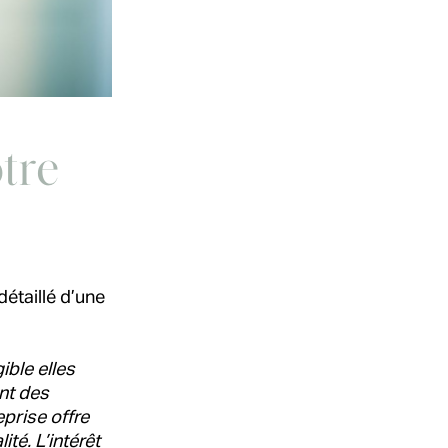
tre
détaillé d’une
ble elles
ant des
eprise offre
té. L’intérêt