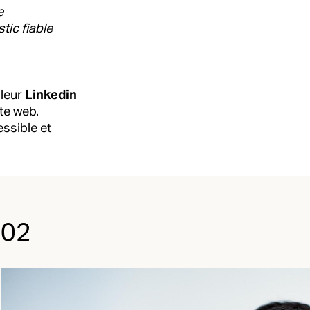
e
tic fiable
 leur
Linkedin
ite web.
essible et
02