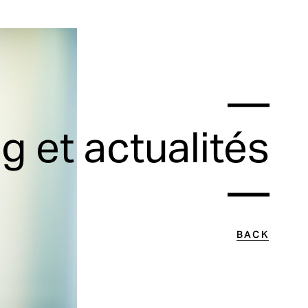
—
g et actualités
—
BACK