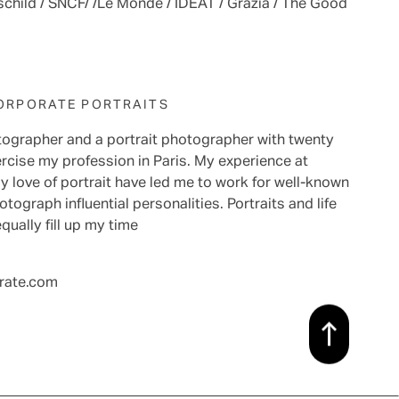
hild / SNCF/ /Le Monde / IDEAT / Grazia / The Good
CORPORATE PORTRAITS
tographer and a portrait photographer with twenty
ercise my profession in Paris. My experience at
 love of portrait have led me to work for well-known
ograph influential personalities. Portraits and life
equally fill up my time
rate.com