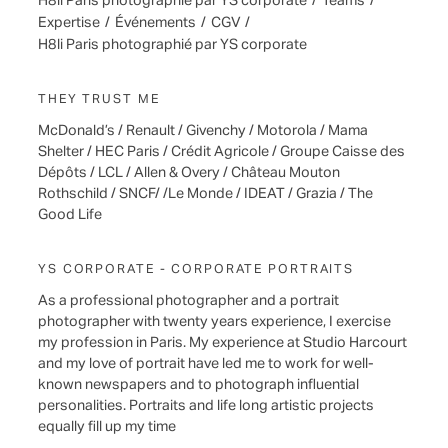
H8li Paris photographié par YS corporate
/
Teams
/
Expertise
/
Événements
/
CGV
/
H8li Paris photographié par YS corporate
THEY TRUST ME
McDonald’s / Renault / Givenchy / Motorola / Mama
Shelter / HEC Paris / Crédit Agricole / Groupe Caisse des
Dépôts / LCL / Allen & Overy / Château Mouton
Rothschild / SNCF/ /Le Monde / IDEAT / Grazia / The
Good Life
YS CORPORATE - CORPORATE PORTRAITS
As a professional photographer and a portrait
photographer with twenty years experience, I exercise
my profession in Paris. My experience at Studio Harcourt
and my love of portrait have led me to work for well-
known newspapers and to photograph influential
personalities. Portraits and life long artistic projects
equally fill up my time